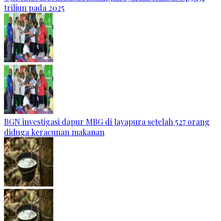
triliun pada 2025
BGN investigasi dapur MBG di Jayapura setelah 527 orang
diduga keracunan makanan