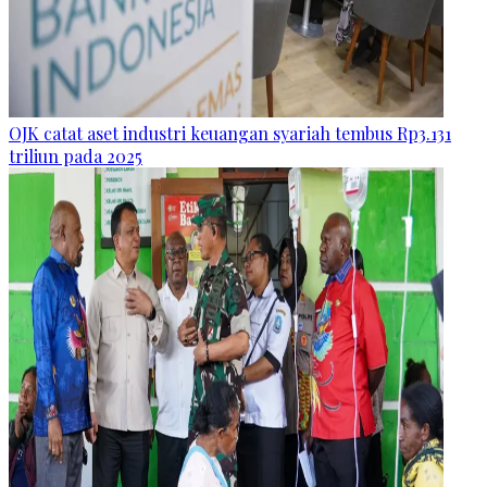
OJK catat aset industri keuangan syariah tembus Rp3.131
triliun pada 2025