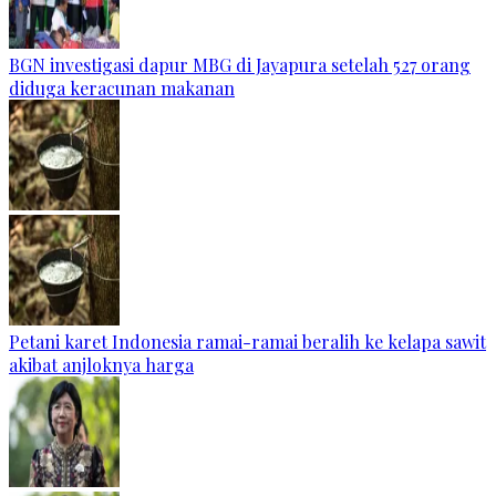
BGN investigasi dapur MBG di Jayapura setelah 527 orang
diduga keracunan makanan
Petani karet Indonesia ramai-ramai beralih ke kelapa sawit
akibat anjloknya harga