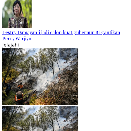
Destry Damayanti jadi calon kuat gubernur BI gantikan
Perry Warjiyo
Jelajahi