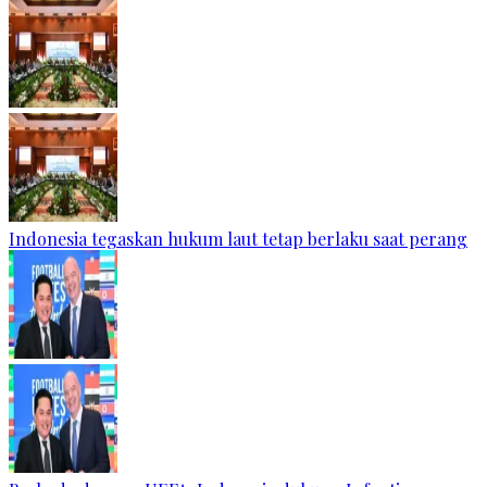
Indonesia tegaskan hukum laut tetap berlaku saat perang