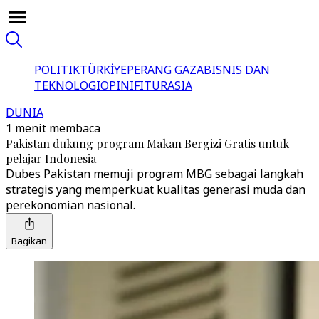
POLITIK
TÜRKİYE
PERANG GAZA
BISNIS DAN
TEKNOLOGI
OPINI
FITUR
ASIA
DUNIA
1 menit membaca
Pakistan dukung program Makan Bergizi Gratis untuk
pelajar Indonesia
Dubes Pakistan memuji program MBG sebagai langkah
strategis yang memperkuat kualitas generasi muda dan
perekonomian nasional.
Bagikan