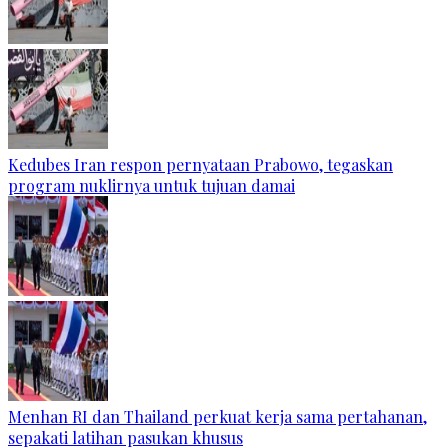
Kedubes Iran respon pernyataan Prabowo, tegaskan
program nuklirnya untuk tujuan damai
Menhan RI dan Thailand perkuat kerja sama pertahanan,
sepakati latihan pasukan khusus