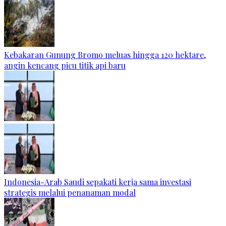
Kebakaran Gunung Bromo meluas hingga 120 hektare,
angin kencang picu titik api baru
Indonesia-Arab Saudi sepakati kerja sama investasi
strategis melalui penanaman modal