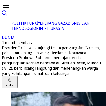
POLITIK
TÜRKİYE
PERANG GAZA
BISNIS DAN
TEKNOLOGI
OPINI
FITUR
ASIA
DUNIA
1 menit membaca
Presiden Prabowo kunjungi tenda pengungsian Bireuen,
peluk dan tenangkan warga terdampak bencana
Presiden Prabowo Subianto meninjau tenda
pengungsian korban bencana di Bireuen, Aceh, Minggu
(7/12), berbincang langsung dan menenangkan warga
yang kehilangan rumah dan keluarga.
Bagikan