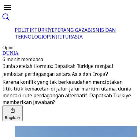
POLITIK
TÜRKİYE
PERANG GAZA
BISNIS DAN
TEKNOLOGI
OPINI
FITUR
ASIA
Opini
DUNIA
6 menit membaca
Dunia setelah Hormuz: Dapatkah Türkiye menjadi
jembatan perdagangan antara Asia dan Eropa?
Karena konflik yang tak berkesudahan menciptakan
titik-titik kemacetan di jalur-jalur maritim utama, dunia
mencari rute perdagangan alternatif. Dapatkah Türkiye
memberikan jawaban?
Bagikan