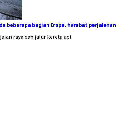
da beberapa bagian Eropa, hambat perjalanan
alan raya dan jalur kereta api.