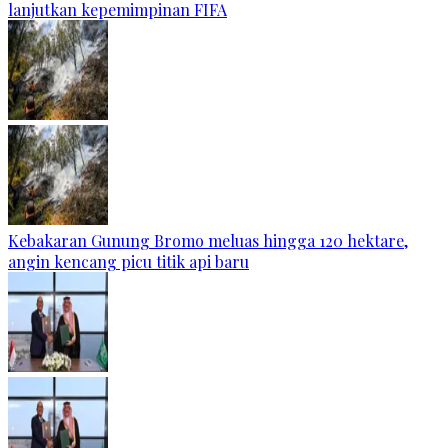
lanjutkan kepemimpinan FIFA
Kebakaran Gunung Bromo meluas hingga 120 hektare,
angin kencang picu titik api baru