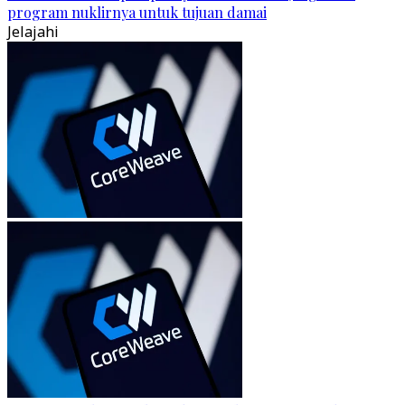
program nuklirnya untuk tujuan damai
Jelajahi