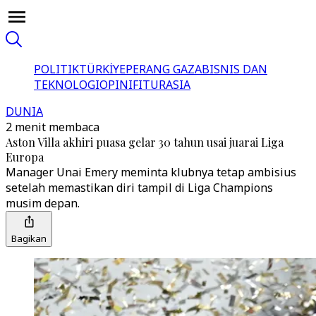
POLITIK
TÜRKİYE
PERANG GAZA
BISNIS DAN
TEKNOLOGI
OPINI
FITUR
ASIA
DUNIA
2 menit membaca
Aston Villa akhiri puasa gelar 30 tahun usai juarai Liga
Europa
Manager Unai Emery meminta klubnya tetap ambisius
setelah memastikan diri tampil di Liga Champions
musim depan.
Bagikan