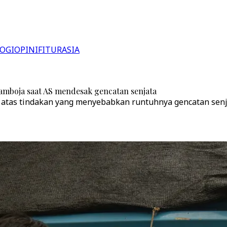
OGI
OPINI
FITUR
ASIA
mboja saat AS mendesak gencatan senjata
tas tindakan yang menyebabkan runtuhnya gencatan senjat