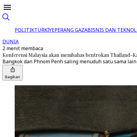
POLITIK
TÜRKİYE
PERANG GAZA
BISNIS DAN TEKNOL
DUNIA
2 menit membaca
Konferensi Malaysia akan membahas bentrokan Thailand-Ka
Bangkok dan Phnom Penh saling menuduh satu sama lain a
Bagikan