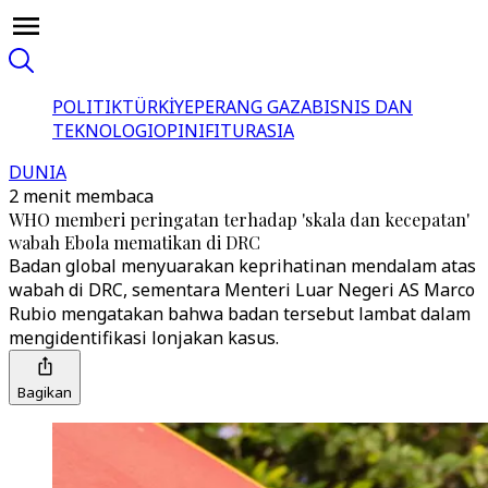
POLITIK
TÜRKİYE
PERANG GAZA
BISNIS DAN
TEKNOLOGI
OPINI
FITUR
ASIA
DUNIA
2 menit membaca
WHO memberi peringatan terhadap 'skala dan kecepatan'
wabah Ebola mematikan di DRC
Badan global menyuarakan keprihatinan mendalam atas
wabah di DRC, sementara Menteri Luar Negeri AS Marco
Rubio mengatakan bahwa badan tersebut lambat dalam
mengidentifikasi lonjakan kasus.
Bagikan