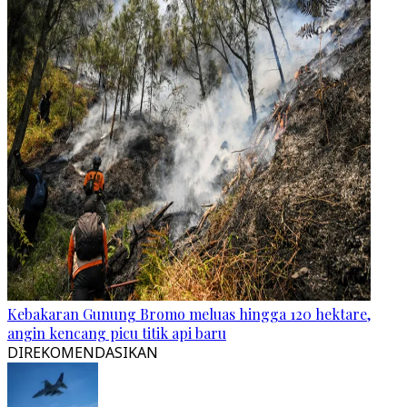
Kebakaran Gunung Bromo meluas hingga 120 hektare,
angin kencang picu titik api baru
DIREKOMENDASIKAN