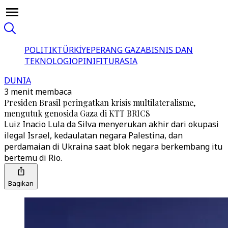
POLITIK
TÜRKİYE
PERANG GAZA
BISNIS DAN
TEKNOLOGI
OPINI
FITUR
ASIA
DUNIA
3 menit membaca
Presiden Brasil peringatkan krisis multilateralisme,
mengutuk genosida Gaza di KTT BRICS
Luiz Inacio Lula da Silva menyerukan akhir dari okupasi
ilegal Israel, kedaulatan negara Palestina, dan
perdamaian di Ukraina saat blok negara berkembang itu
bertemu di Rio.
Bagikan