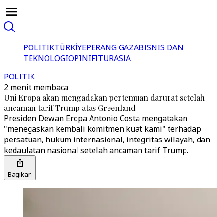
POLITIK
TÜRKİYE
PERANG GAZA
BISNIS DAN
TEKNOLOGI
OPINI
FITUR
ASIA
POLITIK
2 menit membaca
Uni Eropa akan mengadakan pertemuan darurat setelah
ancaman tarif Trump atas Greenland
Presiden Dewan Eropa Antonio Costa mengatakan
"menegaskan kembali komitmen kuat kami" terhadap
persatuan, hukum internasional, integritas wilayah, dan
kedaulatan nasional setelah ancaman tarif Trump.
Bagikan