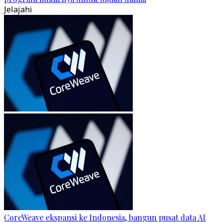
Jelajahi
CoreWeave ekspansi ke Indonesia, bangun pusat data AI