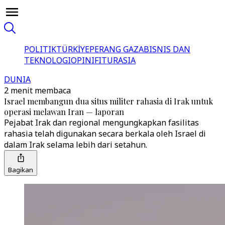
POLITIK
TÜRKİYE
PERANG GAZA
BISNIS DAN
TEKNOLOGI
OPINI
FITUR
ASIA
DUNIA
2 menit membaca
Israel membangun dua situs militer rahasia di Irak untuk
operasi melawan Iran — laporan
Pejabat Irak dan regional mengungkapkan fasilitas
rahasia telah digunakan secara berkala oleh Israel di
dalam Irak selama lebih dari setahun.
Bagikan