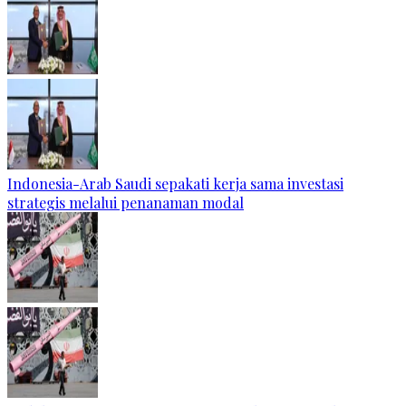
Indonesia-Arab Saudi sepakati kerja sama investasi
strategis melalui penanaman modal