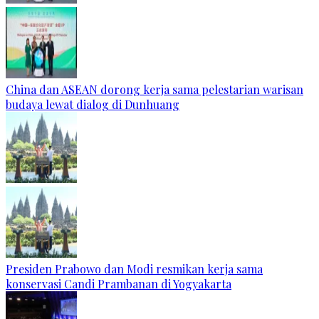
China dan ASEAN dorong kerja sama pelestarian warisan
budaya lewat dialog di Dunhuang
Presiden Prabowo dan Modi resmikan kerja sama
konservasi Candi Prambanan di Yogyakarta