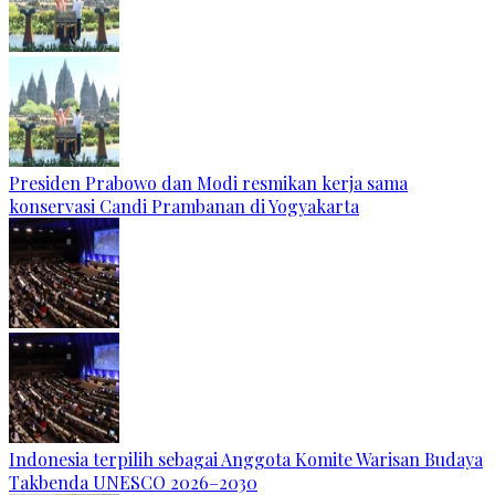
Presiden Prabowo dan Modi resmikan kerja sama
konservasi Candi Prambanan di Yogyakarta
Indonesia terpilih sebagai Anggota Komite Warisan Budaya
Takbenda UNESCO 2026–2030