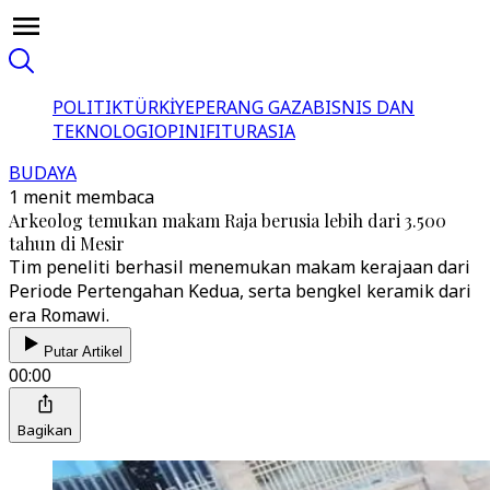
POLITIK
TÜRKİYE
PERANG GAZA
BISNIS DAN
TEKNOLOGI
OPINI
FITUR
ASIA
BUDAYA
1 menit membaca
Arkeolog temukan makam Raja berusia lebih dari 3.500
tahun di Mesir
Tim peneliti berhasil menemukan makam kerajaan dari
Periode Pertengahan Kedua, serta bengkel keramik dari
era Romawi.
Putar Artikel
00:00
Bagikan