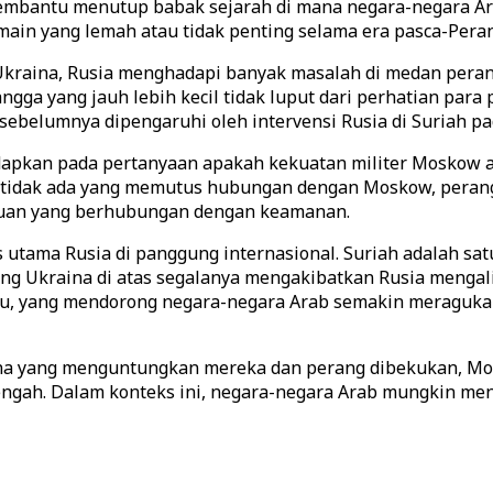
embantu menutup babak sejarah di mana negara-negara Ar
in yang lemah atau tidak penting selama era pasca-Peran
 Ukraina, Rusia menghadapi banyak masalah di medan pera
ga yang jauh lebih kecil tidak luput dari perhatian para
ebelumnya dipengaruhi oleh intervensi Rusia di Suriah pa
dapkan pada pertanyaan apakah kekuatan militer Moskow ad
an tidak ada yang memutus hubungan dengan Moskow, pera
tujuan yang berhubungan dengan keamanan.
s utama Rusia di panggung internasional. Suriah adalah s
 Ukraina di atas segalanya mengakibatkan Rusia mengalihka
lalu, yang mendorong negara-negara Arab semakin meraguk
aina yang menguntungkan mereka dan perang dibekukan, M
ngah. Dalam konteks ini, negara-negara Arab mungkin meni