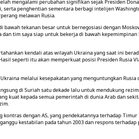
telah mengalami perubahan signifikan sejak Presiden Dona
i, serta penghentian sementara berbagi intelijen Washin
rperang melawan Rusia.
 di bawah tekanan besar untuk bernegosiasi dengan Mosko
ya dan tim saya siap untuk bekerja di bawah kepemimpina
nkan kendali atas wilayah Ukraina yang saat ini berad
sil seperti itu akan memperkuat posisi Presiden Rusia Vla
Ukraina melalui kesepakatan yang menguntungkan Rusia d
angsung di Suriah satu dekade lalu untuk mendukung rezim 
ang kuat kepada semua pemerintah di dunia Arab dan sekit
zim.
g kontras dengan AS, yang pendekatannya terhadap Timur T
gganggu kestabilan pada tahun 2003 dan respons terhada