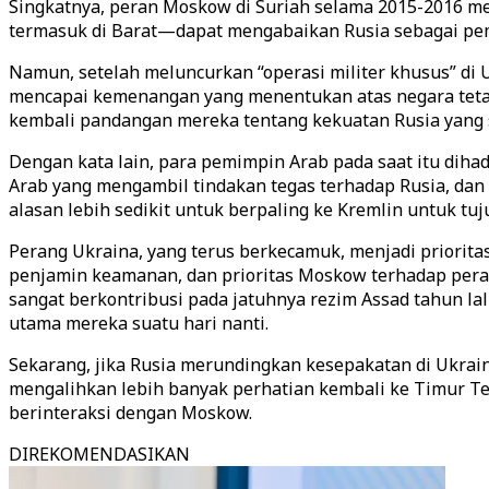
Singkatnya, peran Moskow di Suriah selama 2015-2016 m
termasuk di Barat—dapat mengabaikan Rusia sebagai pema
Namun, setelah meluncurkan “operasi militer khusus” di
mencapai kemenangan yang menentukan atas negara tetang
kembali pandangan mereka tentang kekuatan Rusia yang s
Dengan kata lain, para pemimpin Arab pada saat itu diha
Arab yang mengambil tindakan tegas terhadap Rusia, d
alasan lebih sedikit untuk berpaling ke Kremlin untuk 
Perang Ukraina, yang terus berkecamuk, menjadi priorita
penjamin keamanan, dan prioritas Moskow terhadap perang
sangat berkontribusi pada jatuhnya rezim Assad tahun 
utama mereka suatu hari nanti.
Sekarang, jika Rusia merundingkan kesepakatan di Ukr
mengalihkan lebih banyak perhatian kembali ke Timur Te
berinteraksi dengan Moskow.
DIREKOMENDASIKAN