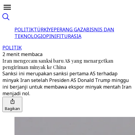
POLITIK
TÜRKİYE
PERANG GAZA
BISNIS DAN
TEKNOLOGI
OPINI
FITUR
ASIA
POLITIK
2 menit membaca
Iran mengecam sanksi baru AS yang menargetkan
pengiriman minyak ke China
Sanksi ini merupakan sanksi pertama AS terhadap
minyak Iran setelah Presiden AS Donald Trump minggu
ini berjanji untuk membawa ekspor minyak mentah Iran
menjadi nol.
Bagikan