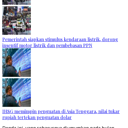
Pemerintah siapkan stimulus kendaraan listrik, dorong
insentif motor listrik dan pembebasan PPN
IHSG memimpin penguatan di Asia Tenggara, nilai tukar
rupiah tertekan penguatan dolar