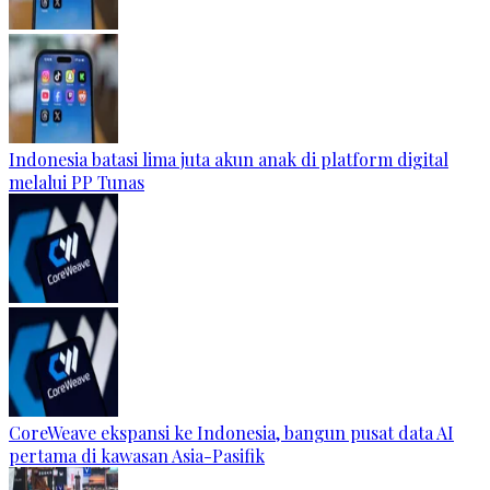
Indonesia batasi lima juta akun anak di platform digital
melalui PP Tunas
CoreWeave ekspansi ke Indonesia, bangun pusat data AI
pertama di kawasan Asia-Pasifik