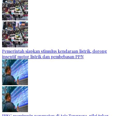
Pemerintah siapkan stimulus kendaraan listrik, dorong
insentif motor listrik dan pembebasan PPN
IHSG memimpin penguatan di Asia Tenggara, nilai tukar