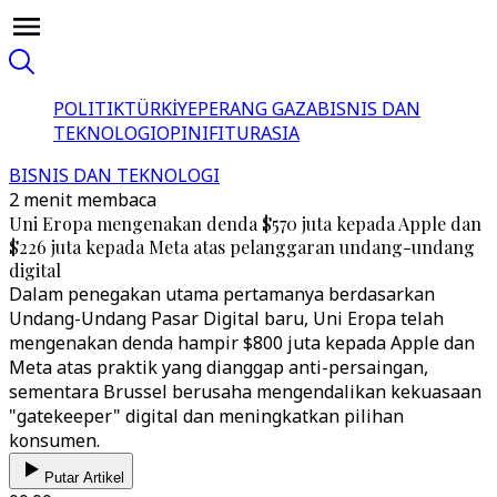
POLITIK
TÜRKİYE
PERANG GAZA
BISNIS DAN
TEKNOLOGI
OPINI
FITUR
ASIA
BISNIS DAN TEKNOLOGI
2 menit membaca
Uni Eropa mengenakan denda $570 juta kepada Apple dan
$226 juta kepada Meta atas pelanggaran undang-undang
digital
Dalam penegakan utama pertamanya berdasarkan
Undang-Undang Pasar Digital baru, Uni Eropa telah
mengenakan denda hampir $800 juta kepada Apple dan
Meta atas praktik yang dianggap anti-persaingan,
sementara Brussel berusaha mengendalikan kekuasaan
"gatekeeper" digital dan meningkatkan pilihan
konsumen.
Putar Artikel