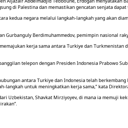
en Aljazair Abdelmadjid Tebboune, Erdogan menyatakan ba
ung di Palestina dan memastikan gencatan senjata dapat t
ara kedua negara melalui langkah-langkah yang akan diam
ngan Gurbanguly Berdimuhammedov, pemimpin nasional rak
memajukan kerja sama antara Turkiye dan Turkmenistan di
panggilan telepon dengan Presiden Indonesia Prabowo Su
ubungan antara Turkiye dan Indonesia telah berkembang 
kah-langkah untuk meningkatkan kerja sama,” kata Direktor
dari Uzbekistan, Shavkat Mirziyoyev, di mana ia memuji ke
irakan”.