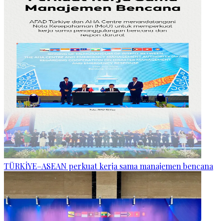
TÜRKİYE–ASEAN perkuat kerja sama manajemen bencana