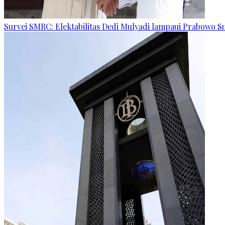
Survei SMRC: Elektabilitas Dedi Mulyadi lampaui Prabowo S