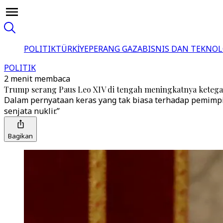
POLITIK
TÜRKİYE
PERANG GAZA
BISNIS DAN TEKNOL
POLITIK
2 menit membaca
Trump serang Paus Leo XIV di tengah meningkatnya keteg
Dalam pernyataan keras yang tak biasa terhadap pemimpi
senjata nuklir.”
Bagikan