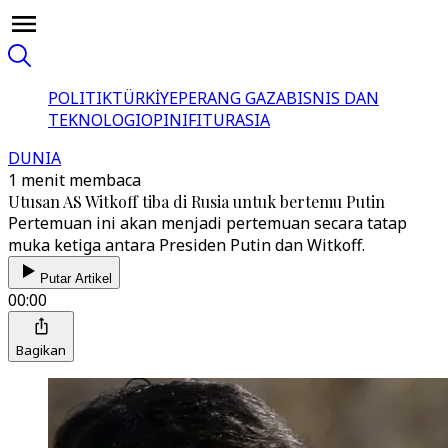
POLITIK
TÜRKİYE
PERANG GAZA
BISNIS DAN
TEKNOLOGI
OPINI
FITUR
ASIA
DUNIA
1 menit membaca
Utusan AS Witkoff tiba di Rusia untuk bertemu Putin
Pertemuan ini akan menjadi pertemuan secara tatap
muka ketiga antara Presiden Putin dan Witkoff.
Putar Artikel
00:00
Bagikan