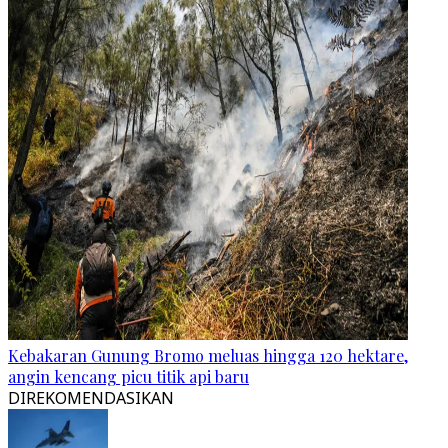
Kebakaran Gunung Bromo meluas hingga 120 hektare,
angin kencang picu titik api baru
DIREKOMENDASIKAN