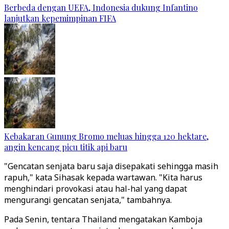
Berbeda dengan UEFA, Indonesia dukung Infantino
lanjutkan kepemimpinan FIFA
Kebakaran Gunung Bromo meluas hingga 120 hektare,
angin kencang picu titik api baru
"Gencatan senjata baru saja disepakati sehingga masih
rapuh," kata Sihasak kepada wartawan. "Kita harus
menghindari provokasi atau hal-hal yang dapat
mengurangi gencatan senjata," tambahnya.
Pada Senin, tentara Thailand mengatakan Kamboja