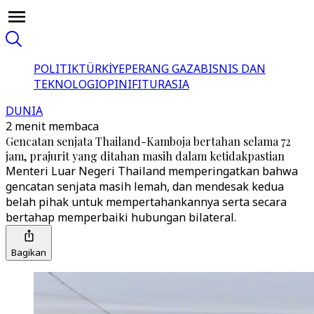
POLITIK
TÜRKİYE
PERANG GAZA
BISNIS DAN
TEKNOLOGI
OPINI
FITUR
ASIA
DUNIA
2 menit membaca
Gencatan senjata Thailand-Kamboja bertahan selama 72
jam, prajurit yang ditahan masih dalam ketidakpastian
Menteri Luar Negeri Thailand memperingatkan bahwa
gencatan senjata masih lemah, dan mendesak kedua
belah pihak untuk mempertahankannya serta secara
bertahap memperbaiki hubungan bilateral.
Bagikan