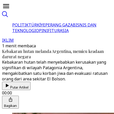
POLITIK
TÜRKİYE
PERANG GAZA
BISNIS DAN
TEKNOLOGI
OPINI
FITUR
ASIA
IKLIM
1 menit membaca
Kebakaran hutan melanda Argentina, memicu keadaan
darurat negara
Kebakaran hutan telah menyebabkan kerusakan yang
signifikan di wilayah Patagonia Argentina,
mengakibatkan satu korban jiwa dan evakuasi ratusan
orang dari area sekitar El Bolson.
Putar Artikel
00:00
Bagikan