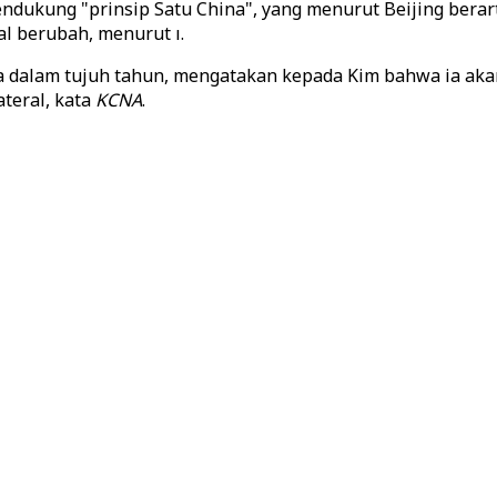
ukung "prinsip Satu China", yang menurut Beijing berarti
l berubah, menurut ı.
ra dalam tujuh tahun, mengatakan kepada Kim bahwa ia a
teral, kata
KCNA
.