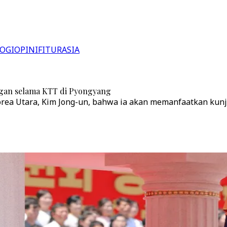
OGI
OPINI
FITUR
ASIA
gan selama KTT di Pyongyang
Korea Utara, Kim Jong-un, bahwa ia akan memanfaatkan k