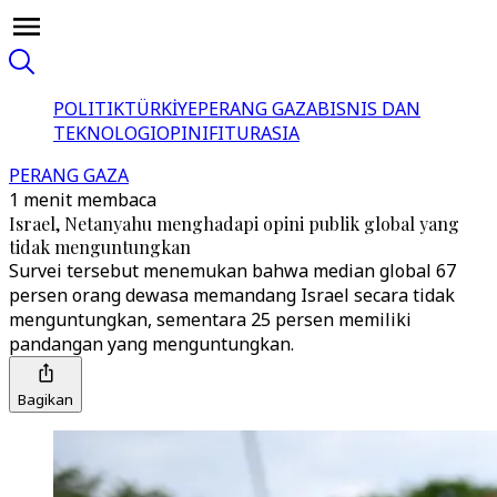
POLITIK
TÜRKİYE
PERANG GAZA
BISNIS DAN
TEKNOLOGI
OPINI
FITUR
ASIA
PERANG GAZA
1 menit membaca
Israel, Netanyahu menghadapi opini publik global yang
tidak menguntungkan
Survei tersebut menemukan bahwa median global 67
persen orang dewasa memandang Israel secara tidak
menguntungkan, sementara 25 persen memiliki
pandangan yang menguntungkan.
Bagikan