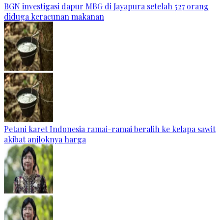
BGN investigasi dapur MBG di Jayapura setelah 527 orang
diduga keracunan makanan
Petani karet Indonesia ramai-ramai beralih ke kelapa sawit
akibat anjloknya harga