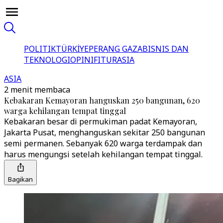
POLITIK
TÜRKİYE
PERANG GAZA
BISNIS DAN
TEKNOLOGI
OPINI
FITUR
ASIA
ASIA
2 menit membaca
Kebakaran Kemayoran hanguskan 250 bangunan, 620
warga kehilangan tempat tinggal
Kebakaran besar di permukiman padat Kemayoran,
Jakarta Pusat, menghanguskan sekitar 250 bangunan
semi permanen. Sebanyak 620 warga terdampak dan
harus mengungsi setelah kehilangan tempat tinggal.
Bagikan