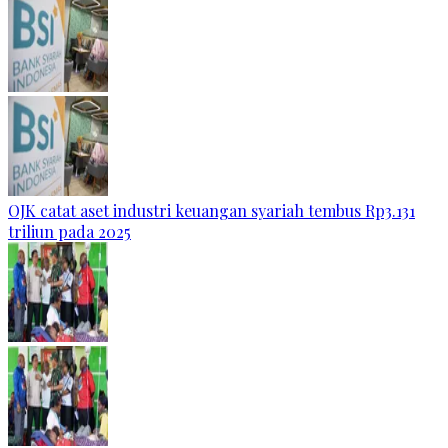
OJK catat aset industri keuangan syariah tembus Rp3.131
triliun pada 2025