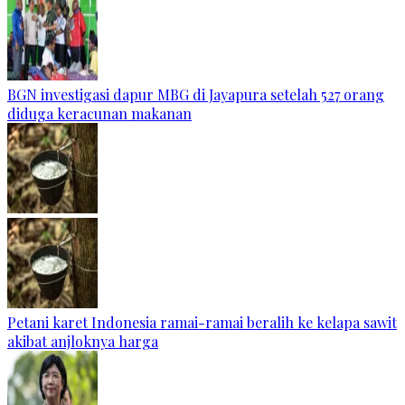
BGN investigasi dapur MBG di Jayapura setelah 527 orang
diduga keracunan makanan
Petani karet Indonesia ramai-ramai beralih ke kelapa sawit
akibat anjloknya harga