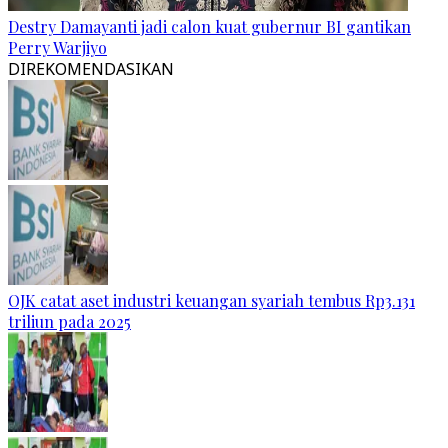
Destry Damayanti jadi calon kuat gubernur BI gantikan
Perry Warjiyo
DIREKOMENDASIKAN
OJK catat aset industri keuangan syariah tembus Rp3.131
triliun pada 2025