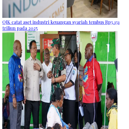
OJK catat aset industri keuangan syariah tembus Rp3.131
triliun pada 2025