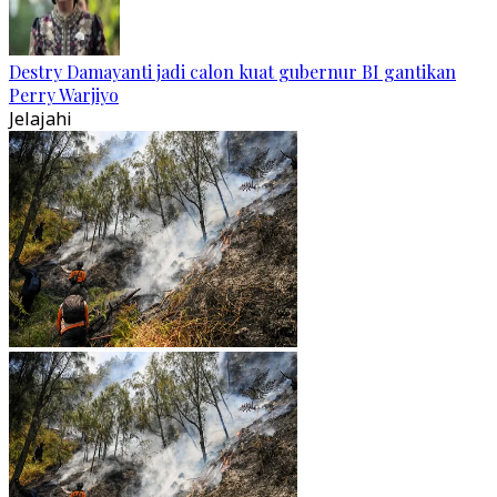
Destry Damayanti jadi calon kuat gubernur BI gantikan
Perry Warjiyo
Jelajahi