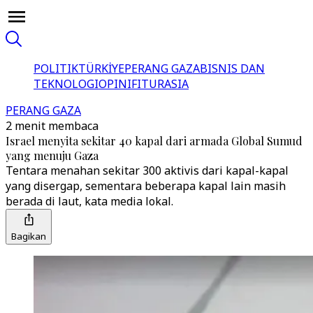
POLITIK
TÜRKİYE
PERANG GAZA
BISNIS DAN
TEKNOLOGI
OPINI
FITUR
ASIA
PERANG GAZA
2 menit membaca
Israel menyita sekitar 40 kapal dari armada Global Sumud
yang menuju Gaza
Tentara menahan sekitar 300 aktivis dari kapal-kapal
yang disergap, sementara beberapa kapal lain masih
berada di laut, kata media lokal.
Bagikan