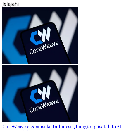
Jelajahi
CoreWeave ekspansi ke Indonesia, bangun pusat data AI