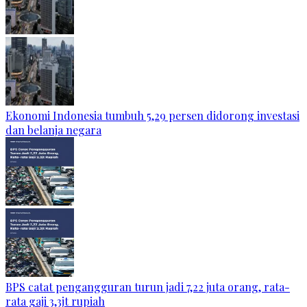
Ekonomi Indonesia tumbuh 5,29 persen didorong investasi
dan belanja negara
BPS catat pengangguran turun jadi 7,22 juta orang, rata-
rata gaji 3,3jt rupiah