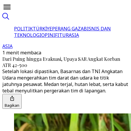
POLITIK
TÜRKİYE
PERANG GAZA
BISNIS DAN
TEKNOLOGI
OPINI
FITUR
ASIA
ASIA
1 menit membaca
Dari Puing hingga Evakuasi, Upaya SAR Angkat Korban
ATR 42-500
Setelah lokasi dipastikan, Basarnas dan TNI Angkatan
Udara mengerahkan tim darat dan udara ke titik
jatuhnya pesawat. Medan terjal, hutan lebat, serta kabut
tebal menyulitkan pergerakan tim di lapangan.
Bagikan