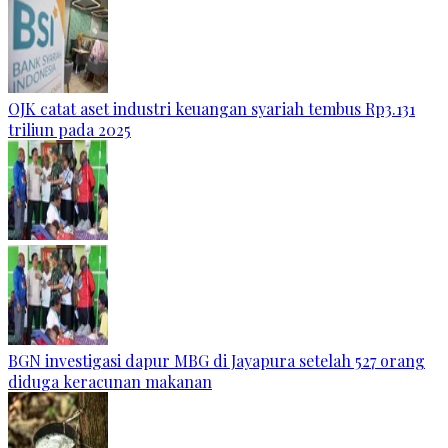
OJK catat aset industri keuangan syariah tembus Rp3.131
triliun pada 2025
BGN investigasi dapur MBG di Jayapura setelah 527 orang
diduga keracunan makanan