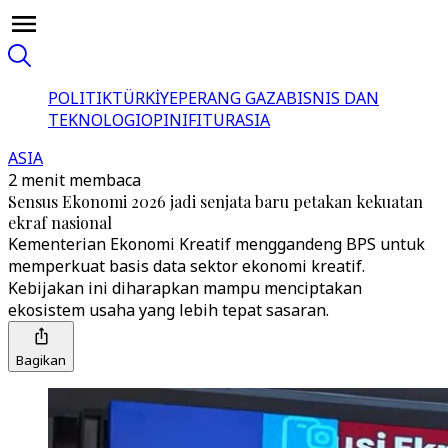
POLITIK
TÜRKİYE
PERANG GAZA
BISNIS DAN
TEKNOLOGI
OPINI
FITUR
ASIA
ASIA
2 menit membaca
Sensus Ekonomi 2026 jadi senjata baru petakan kekuatan
ekraf nasional
Kementerian Ekonomi Kreatif menggandeng BPS untuk
memperkuat basis data sektor ekonomi kreatif.
Kebijakan ini diharapkan mampu menciptakan
ekosistem usaha yang lebih tepat sasaran.
Bagikan