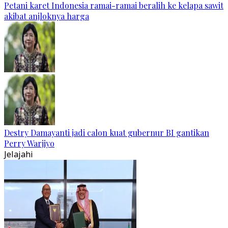
Petani karet Indonesia ramai-ramai beralih ke kelapa sawit
akibat anjloknya harga
Destry Damayanti jadi calon kuat gubernur BI gantikan
Perry Warjiyo
Jelajahi