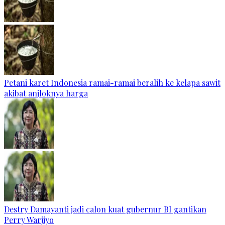
Petani karet Indonesia ramai-ramai beralih ke kelapa sawit
akibat anjloknya harga
Destry Damayanti jadi calon kuat gubernur BI gantikan
Perry Warjiyo