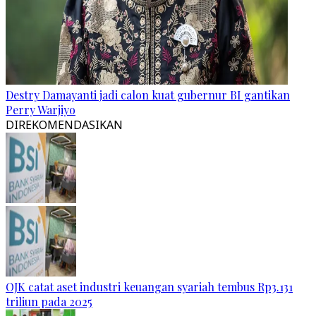
Destry Damayanti jadi calon kuat gubernur BI gantikan
Perry Warjiyo
DIREKOMENDASIKAN
OJK catat aset industri keuangan syariah tembus Rp3.131
triliun pada 2025