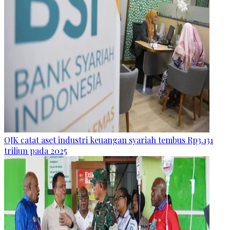
OJK catat aset industri keuangan syariah tembus Rp3.131
triliun pada 2025