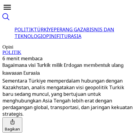
POLITIK
TÜRKİYE
PERANG GAZA
BISNIS DAN
TEKNOLOGI
OPINI
FITUR
ASIA
Opini
POLITIK
6 menit membaca
Bagaimana visi Turkik milik Erdogan membentuk ulang
kawasan Eurasia
Sementara Türkiye memperdalam hubungan dengan
Kazakhstan, analis mengatakan visi geopolitik Turkik
baru sedang muncul, yang bertujuan untuk
menghubungkan Asia Tengah lebih erat dengan
perdagangan global, transportasi, dan jaringan kekuatan
strategis.
Bagikan