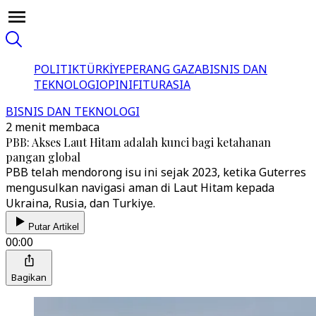
POLITIK
TÜRKİYE
PERANG GAZA
BISNIS DAN
TEKNOLOGI
OPINI
FITUR
ASIA
BISNIS DAN TEKNOLOGI
2 menit membaca
PBB: Akses Laut Hitam adalah kunci bagi ketahanan
pangan global
PBB telah mendorong isu ini sejak 2023, ketika Guterres
mengusulkan navigasi aman di Laut Hitam kepada
Ukraina, Rusia, dan Turkiye.
Putar Artikel
00:00
Bagikan