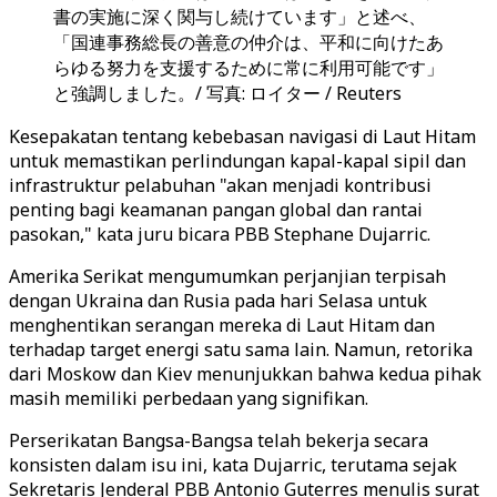
書の実施に深く関与し続けています」と述べ、
「国連事務総長の善意の仲介は、平和に向けたあ
らゆる努力を支援するために常に利用可能です」
と強調しました。/ 写真: ロイター / Reuters
Kesepakatan tentang kebebasan navigasi di Laut Hitam
untuk memastikan perlindungan kapal-kapal sipil dan
infrastruktur pelabuhan "akan menjadi kontribusi
penting bagi keamanan pangan global dan rantai
pasokan," kata juru bicara PBB Stephane Dujarric.
Amerika Serikat mengumumkan perjanjian terpisah
dengan Ukraina dan Rusia pada hari Selasa untuk
menghentikan serangan mereka di Laut Hitam dan
terhadap target energi satu sama lain. Namun, retorika
dari Moskow dan Kiev menunjukkan bahwa kedua pihak
masih memiliki perbedaan yang signifikan.
Perserikatan Bangsa-Bangsa telah bekerja secara
konsisten dalam isu ini, kata Dujarric, terutama sejak
Sekretaris Jenderal PBB Antonio Guterres menulis surat