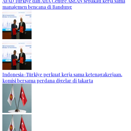
AFAD Türkiye dan AHA Centre ASEAN sepakati kerja sama
manajemen bencana di Bandung
Indonesia–Türkiye perkuat kerja sama ketenagakerjaan,
komisi bersama perdana digelar di Jakarta