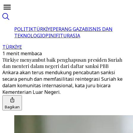
POLITIK
TÜRKİYE
PERANG GAZA
BISNIS DAN
TEKNOLOGI
OPINI
FITUR
ASIA
TÜRKİYE
1 menit membaca
Türkiye menyambut baik penghapusan presiden Suriah
dan menteri dalam negeri dari daftar sanksi PBB
Ankara akan terus mendukung pencabutan sanksi
secara penuh dan memfasilitasi reintegrasi Suriah ke
dalam komunitas internasional, kata juru bicara
Kementerian Luar Negeri.
Bagikan