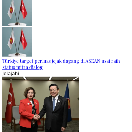
Türkiye target perluas jejak dagang di ASEAN usai raih
status mitra dialog
Jelajahi