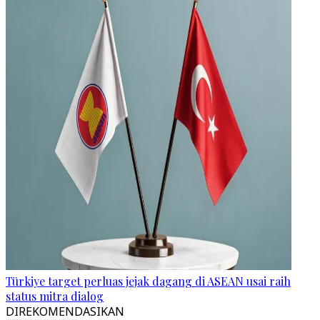
Türkiye target perluas jejak dagang di ASEAN usai raih
status mitra dialog
DIREKOMENDASIKAN