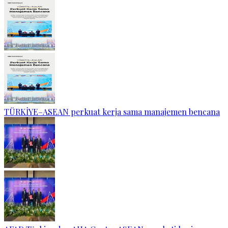
TÜRKİYE–ASEAN perkuat kerja sama manajemen bencana