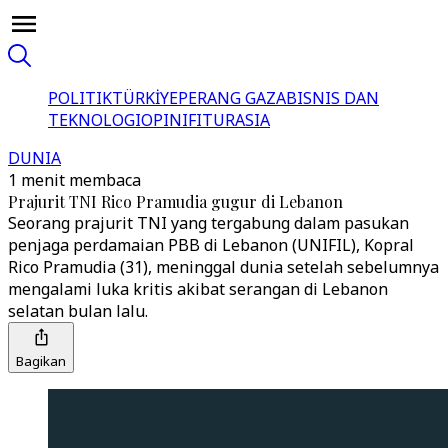
POLITIK
TÜRKİYE
PERANG GAZA
BISNIS DAN
TEKNOLOGI
OPINI
FITUR
ASIA
DUNIA
1 menit membaca
Prajurit TNI Rico Pramudia gugur di Lebanon
Seorang prajurit TNI yang tergabung dalam pasukan
penjaga perdamaian PBB di Lebanon (UNIFIL), Kopral
Rico Pramudia (31), meninggal dunia setelah sebelumnya
mengalami luka kritis akibat serangan di Lebanon
selatan bulan lalu.
Bagikan