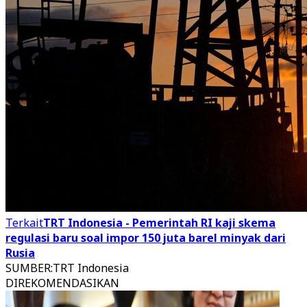
Terkait
TRT Indonesia - Pemerintah RI kaji skema
regulasi baru soal impor 150 juta barel minyak dari
Rusia
SUMBER
:
TRT Indonesia
DIREKOMENDASIKAN