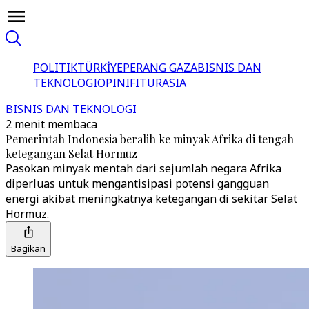
POLITIK
TÜRKİYE
PERANG GAZA
BISNIS DAN
TEKNOLOGI
OPINI
FITUR
ASIA
BISNIS DAN TEKNOLOGI
2 menit membaca
Pemerintah Indonesia beralih ke minyak Afrika di tengah
ketegangan Selat Hormuz
Pasokan minyak mentah dari sejumlah negara Afrika
diperluas untuk mengantisipasi potensi gangguan
energi akibat meningkatnya ketegangan di sekitar Selat
Hormuz.
Bagikan