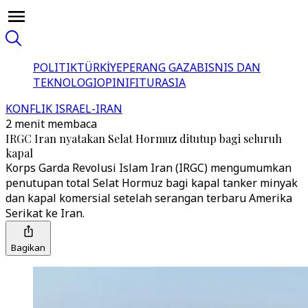
POLITIK
TÜRKİYE
PERANG GAZA
BISNIS DAN
TEKNOLOGI
OPINI
FITUR
ASIA
KONFLIK ISRAEL-IRAN
2 menit membaca
IRGC Iran nyatakan Selat Hormuz ditutup bagi seluruh
kapal
Korps Garda Revolusi Islam Iran (IRGC) mengumumkan
penutupan total Selat Hormuz bagi kapal tanker minyak
dan kapal komersial setelah serangan terbaru Amerika
Serikat ke Iran.
Bagikan