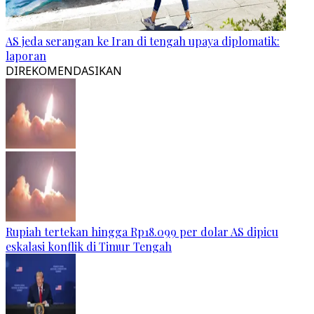
AS jeda serangan ke Iran di tengah upaya diplomatik:
laporan
DIREKOMENDASIKAN
Rupiah tertekan hingga Rp18.099 per dolar AS dipicu
eskalasi konflik di Timur Tengah