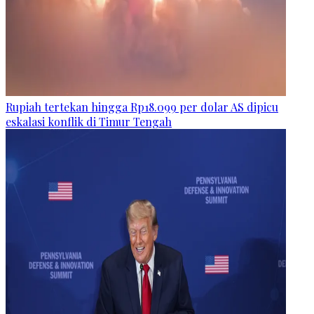
Rupiah tertekan hingga Rp18.099 per dolar AS dipicu
eskalasi konflik di Timur Tengah