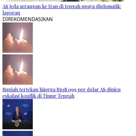
AS jeda serangan ke Iran di tengah upaya diplomatik:
laporan
DIREKOMENDASIKAN
Rupiah tertekan hingga Rp18.099 per dolar AS dipicu
eskalasi konflik di Timur Tengah