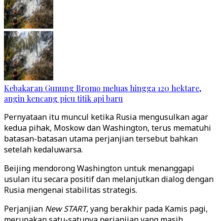
Kebakaran Gunung Bromo meluas hingga 120 hektare,
angin kencang picu titik api baru
Pernyataan itu muncul ketika Rusia mengusulkan agar
kedua pihak, Moskow dan Washington, terus mematuhi
batasan-batasan utama perjanjian tersebut bahkan
setelah kedaluwarsa.
Beijing mendorong Washington untuk menanggapi
usulan itu secara positif dan melanjutkan dialog dengan
Rusia mengenai stabilitas strategis.
Perjanjian
New START
, yang berakhir pada Kamis pagi,
merupakan satu-satunya perjanjian yang masih