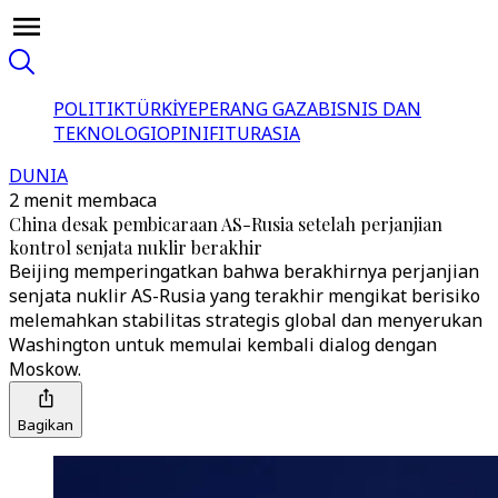
POLITIK
TÜRKİYE
PERANG GAZA
BISNIS DAN
TEKNOLOGI
OPINI
FITUR
ASIA
DUNIA
2 menit membaca
China desak pembicaraan AS-Rusia setelah perjanjian
kontrol senjata nuklir berakhir
Beijing memperingatkan bahwa berakhirnya perjanjian
senjata nuklir AS-Rusia yang terakhir mengikat berisiko
melemahkan stabilitas strategis global dan menyerukan
Washington untuk memulai kembali dialog dengan
Moskow.
Bagikan