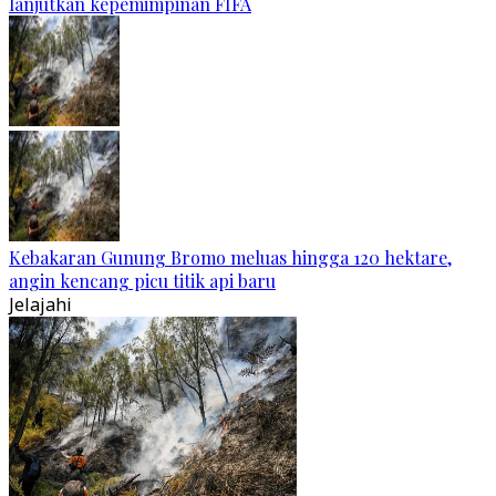
lanjutkan kepemimpinan FIFA
Kebakaran Gunung Bromo meluas hingga 120 hektare,
angin kencang picu titik api baru
Jelajahi