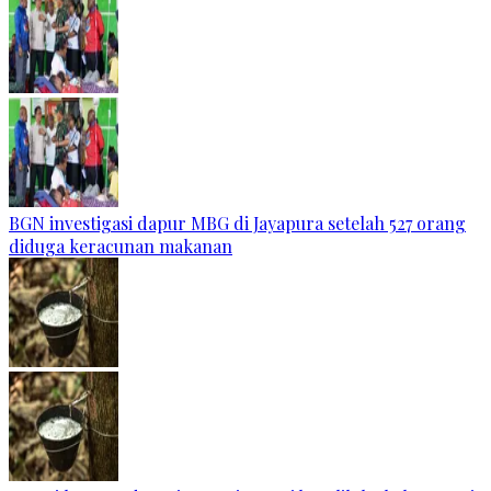
BGN investigasi dapur MBG di Jayapura setelah 527 orang
diduga keracunan makanan