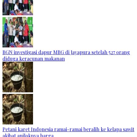
BGN investigasi dapur MBG di Jayapura setelah 527 orang
diduga keracunan makanan
Petani karet Indonesia ramai-ramai beralih ke kelapa sawit
akibat anjloknya harga