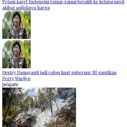
Petani karet Indonesia ramai-ramai beralih ke kelapa sawit
akibat anjloknya harga
Destry Damayanti jadi calon kuat gubernur BI gantikan
Perry Warjiyo
Jelajahi