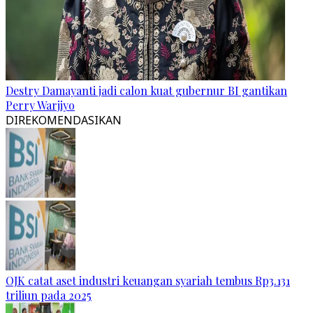
Destry Damayanti jadi calon kuat gubernur BI gantikan
Perry Warjiyo
DIREKOMENDASIKAN
OJK catat aset industri keuangan syariah tembus Rp3.131
triliun pada 2025