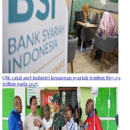
OJK catat aset industri keuangan syariah tembus Rp3.131
triliun pada 2025