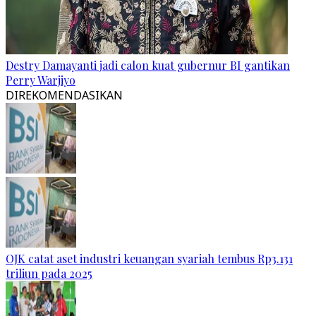
Destry Damayanti jadi calon kuat gubernur BI gantikan
Perry Warjiyo
DIREKOMENDASIKAN
OJK catat aset industri keuangan syariah tembus Rp3.131
triliun pada 2025