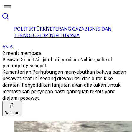
POLITIK
TÜRKİYE
PERANG GAZA
BISNIS DAN
TEKNOLOGI
OPINI
FITUR
ASIA
ASIA
2 menit membaca
Pesawat Smart Air jatuh di perairan Nabire, seluruh
penumpang selamat
Kementerian Perhubungan menyebutkan bahwa badan
pesawat saat ini sedang dievakuasi dan ditarik ke
daratan. Penyelidikan lanjutan akan dilakukan untuk
memastikan penyebab pasti gangguan teknis yang
dialami pesawat.
Bagikan