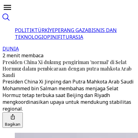
POLITIK
TÜRKİYE
PERANG GAZA
BISNIS DAN
TEKNOLOGI
OPINI
FITUR
ASIA
DUNIA
2 menit membaca
Presiden China Xi dukung pengiriman 'normal' di Selat
Hormuz dalam pembicaraan dengan putra mahkota Arab
Saudi
Presiden China Xi Jinping dan Putra Mahkota Arab Saudi
Mohammed bin Salman membahas menjaga Selat
Hormuz tetap terbuka saat Beijing dan Riyadh
mengkoordinasikan upaya untuk mendukung stabilitas
regional.
Bagikan