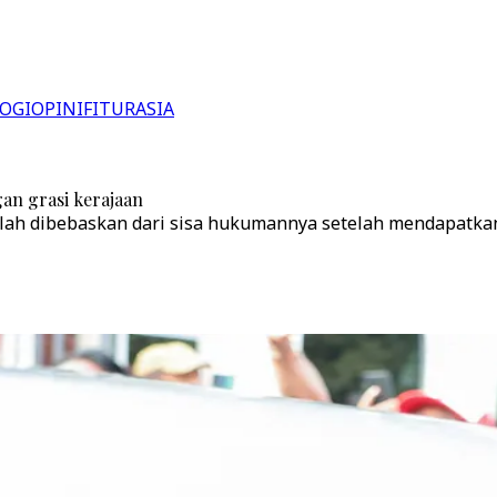
OGI
OPINI
FITUR
ASIA
an grasi kerajaan
lah dibebaskan dari sisa hukumannya setelah mendapatkan