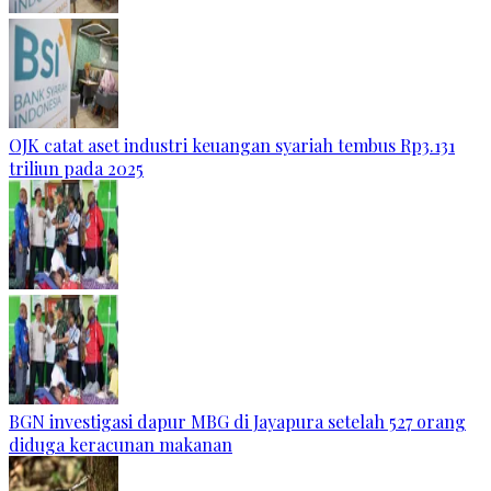
OJK catat aset industri keuangan syariah tembus Rp3.131
triliun pada 2025
BGN investigasi dapur MBG di Jayapura setelah 527 orang
diduga keracunan makanan