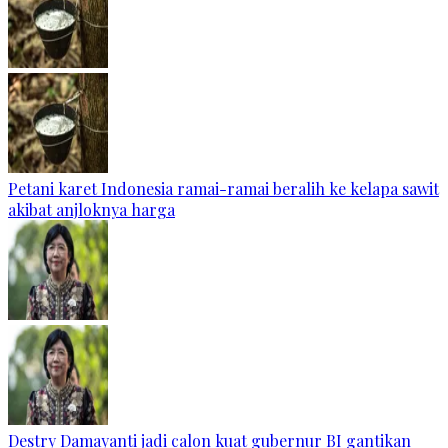
Petani karet Indonesia ramai-ramai beralih ke kelapa sawit
akibat anjloknya harga
Destry Damayanti jadi calon kuat gubernur BI gantikan