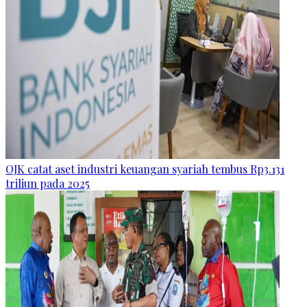
OJK catat aset industri keuangan syariah tembus Rp3.131
triliun pada 2025