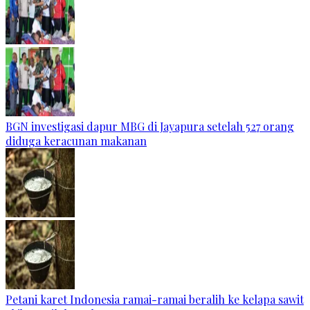
BGN investigasi dapur MBG di Jayapura setelah 527 orang
diduga keracunan makanan
Petani karet Indonesia ramai-ramai beralih ke kelapa sawit