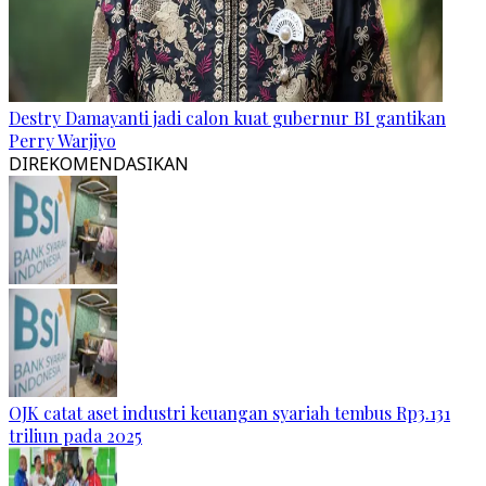
Destry Damayanti jadi calon kuat gubernur BI gantikan
Perry Warjiyo
DIREKOMENDASIKAN
OJK catat aset industri keuangan syariah tembus Rp3.131
triliun pada 2025