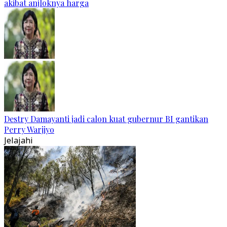
akibat anjloknya harga
Destry Damayanti jadi calon kuat gubernur BI gantikan
Perry Warjiyo
Jelajahi