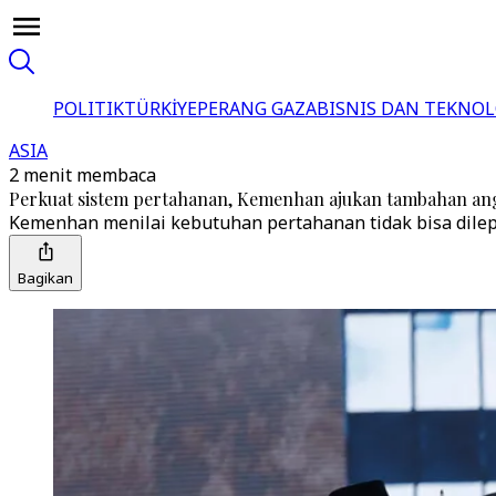
POLITIK
TÜRKİYE
PERANG GAZA
BISNIS DAN TEKNOL
ASIA
2 menit membaca
Perkuat sistem pertahanan, Kemenhan ajukan tambahan ang
Kemenhan menilai kebutuhan pertahanan tidak bisa dilep
Bagikan