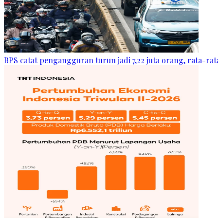
BPS catat pengangguran turun jadi 7,22 juta orang, rata-rata 