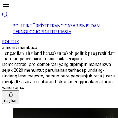
POLITIK
TÜRKİYE
PERANG GAZA
BISNIS DAN
TEKNOLOGI
OPINI
FITUR
ASIA
POLITIK
3 menit membaca
Pengadilan Thailand bebaskan tokoh politik progresif dari
tuduhan pencemaran nama baik kerajaan
Demonstrasi pro-demokrasi yang dipimpin mahasiswa
sejak 2020 menuntut perubahan terhadap undang-
undang lese majeste, namun para pengunjuk rasa justru
menjadi sasaran tuntutan hukum menggunakan aturan
yang sama.
Bagikan