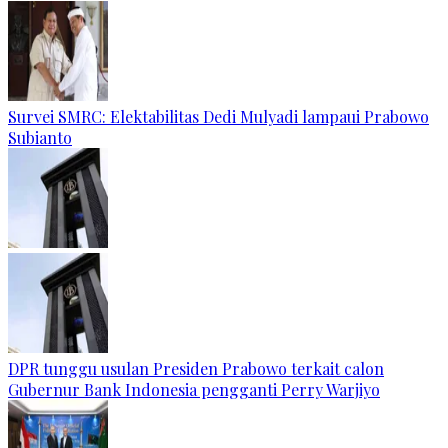
Survei SMRC: Elektabilitas Dedi Mulyadi lampaui Prabowo
Subianto
DPR tunggu usulan Presiden Prabowo terkait calon
Gubernur Bank Indonesia pengganti Perry Warjiyo