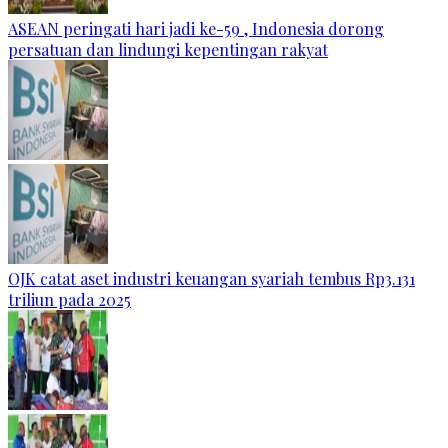
ASEAN peringati hari jadi ke-59 , Indonesia dorong
persatuan dan lindungi kepentingan rakyat
OJK catat aset industri keuangan syariah tembus Rp3.131
triliun pada 2025