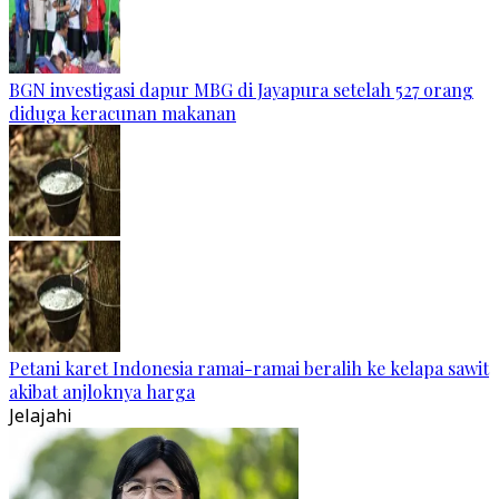
BGN investigasi dapur MBG di Jayapura setelah 527 orang
diduga keracunan makanan
Petani karet Indonesia ramai-ramai beralih ke kelapa sawit
akibat anjloknya harga
Jelajahi