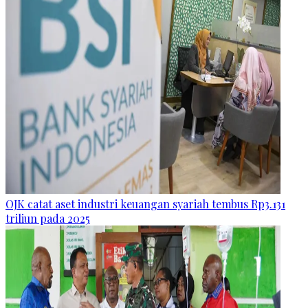
OJK catat aset industri keuangan syariah tembus Rp3.131
triliun pada 2025