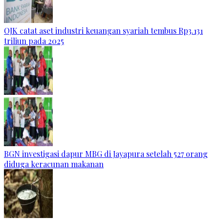
OJK catat aset industri keuangan syariah tembus Rp3.131
triliun pada 2025
BGN investigasi dapur MBG di Jayapura setelah 527 orang
diduga keracunan makanan