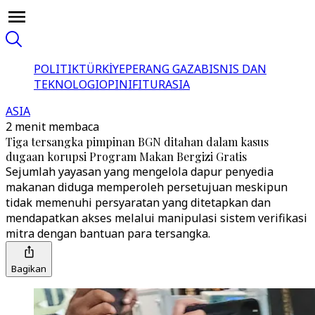
POLITIK
TÜRKİYE
PERANG GAZA
BISNIS DAN
TEKNOLOGI
OPINI
FITUR
ASIA
ASIA
2 menit membaca
Tiga tersangka pimpinan BGN ditahan dalam kasus
dugaan korupsi Program Makan Bergizi Gratis
Sejumlah yayasan yang mengelola dapur penyedia
makanan diduga memperoleh persetujuan meskipun
tidak memenuhi persyaratan yang ditetapkan dan
mendapatkan akses melalui manipulasi sistem verifikasi
mitra dengan bantuan para tersangka.
Bagikan