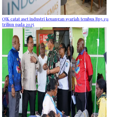
OJK catat aset industri keuangan syariah tembus Rp3.131
triliun pada 2025