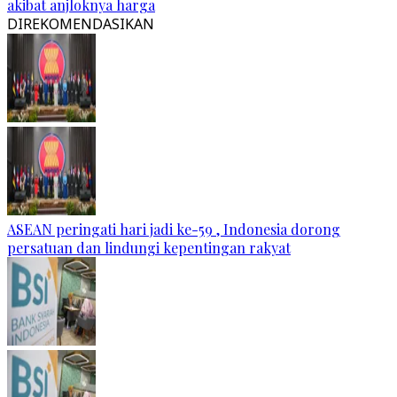
akibat anjloknya harga
DIREKOMENDASIKAN
ASEAN peringati hari jadi ke-59 , Indonesia dorong
persatuan dan lindungi kepentingan rakyat