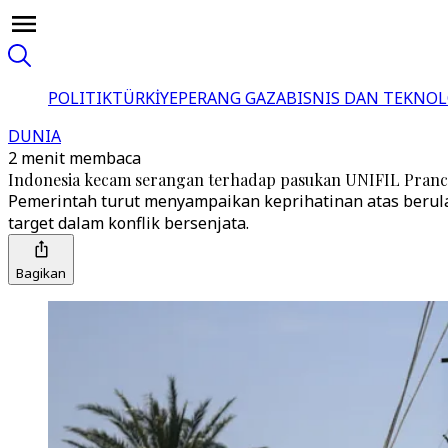
POLITIK
TÜRKİYE
PERANG GAZA
BISNIS DAN TEKNOL
DUNIA
2 menit membaca
Indonesia kecam serangan terhadap pasukan UNIFIL Pranc
Pemerintah turut menyampaikan keprihatinan atas berul
target dalam konflik bersenjata.
Bagikan