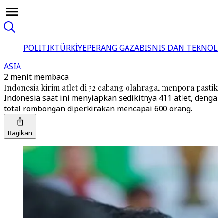
POLITIK
TÜRKİYE
PERANG GAZA
BISNIS DAN TEKNOL
ASIA
2 menit membaca
Indonesia kirim atlet di 32 cabang olahraga, menpora past
Indonesia saat ini menyiapkan sedikitnya 411 atlet, denga
total rombongan diperkirakan mencapai 600 orang.
Bagikan