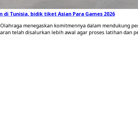
 di Tunisia, bidik tiket Asian Para Games 2026
an Olahraga menegaskan komitmennya dalam mendukung pen
n telah disalurkan lebih awal agar proses latihan dan pe