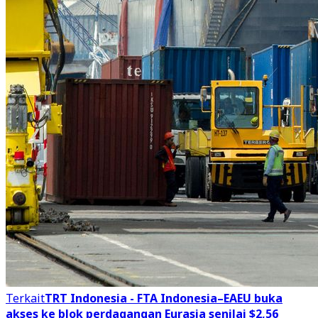
Terkait
TRT Indonesia - FTA Indonesia–EAEU buka
akses ke blok perdagangan Eurasia senilai $2,56