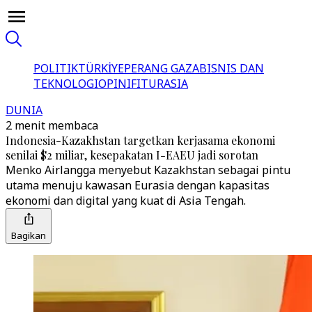
POLITIK
TÜRKİYE
PERANG GAZA
BISNIS DAN
TEKNOLOGI
OPINI
FITUR
ASIA
DUNIA
2 menit membaca
Indonesia-Kazakhstan targetkan kerjasama ekonomi
senilai $2 miliar, kesepakatan I-EAEU jadi sorotan
Menko Airlangga menyebut Kazakhstan sebagai pintu
utama menuju kawasan Eurasia dengan kapasitas
ekonomi dan digital yang kuat di Asia Tengah.
Bagikan