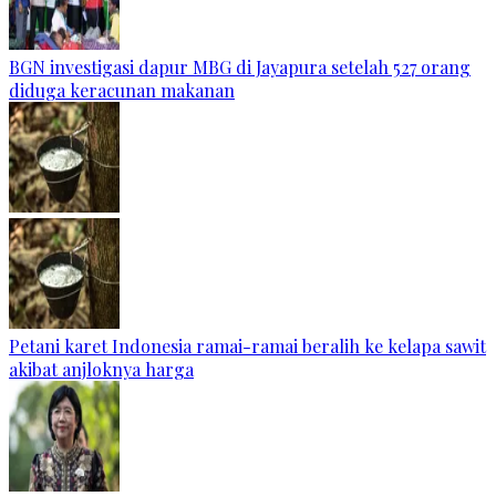
BGN investigasi dapur MBG di Jayapura setelah 527 orang
diduga keracunan makanan
Petani karet Indonesia ramai-ramai beralih ke kelapa sawit
akibat anjloknya harga