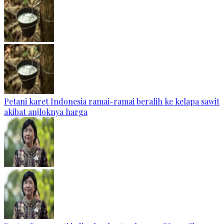
Petani karet Indonesia ramai-ramai beralih ke kelapa sawit
akibat anjloknya harga