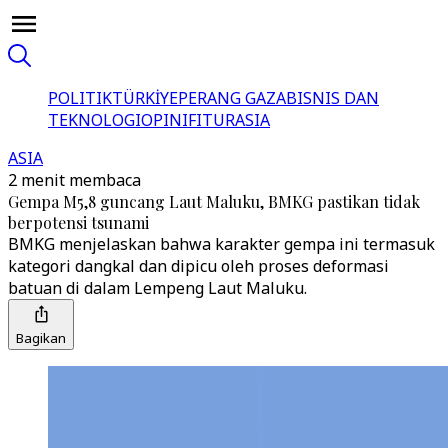
POLITIK
TÜRKİYE
PERANG GAZA
BISNIS DAN
TEKNOLOGI
OPINI
FITUR
ASIA
ASIA
2 menit membaca
Gempa M5,8 guncang Laut Maluku, BMKG pastikan tidak
berpotensi tsunami
BMKG menjelaskan bahwa karakter gempa ini termasuk
kategori dangkal dan dipicu oleh proses deformasi
batuan di dalam Lempeng Laut Maluku.
Bagikan