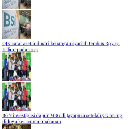
OJK catat aset industri keuangan syariah tembus Rp3.131
triliun pada 2025
BGN investigasi dapur MBG di Jayapura setelah 527 orang
diduga keracunan makanan