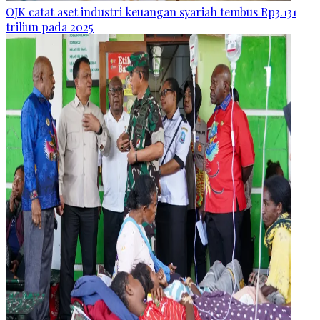
OJK catat aset industri keuangan syariah tembus Rp3.131
triliun pada 2025