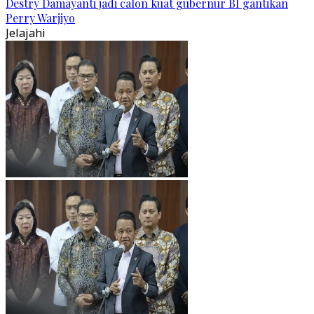
Destry Damayanti jadi calon kuat gubernur BI gantikan
Perry Warjiyo
Jelajahi