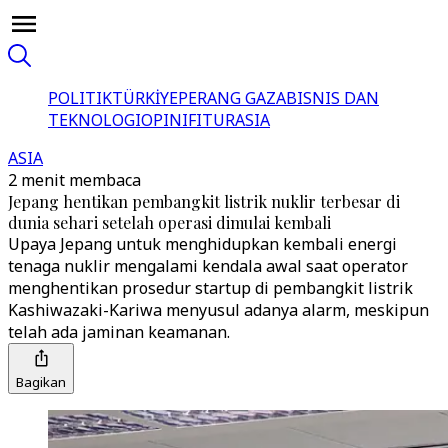
POLITIK
TÜRKİYE
PERANG GAZA
BISNIS DAN
TEKNOLOGI
OPINI
FITUR
ASIA
ASIA
2 menit membaca
Jepang hentikan pembangkit listrik nuklir terbesar di
dunia sehari setelah operasi dimulai kembali
Upaya Jepang untuk menghidupkan kembali energi
tenaga nuklir mengalami kendala awal saat operator
menghentikan prosedur startup di pembangkit listrik
Kashiwazaki-Kariwa menyusul adanya alarm, meskipun
telah ada jaminan keamanan.
Bagikan