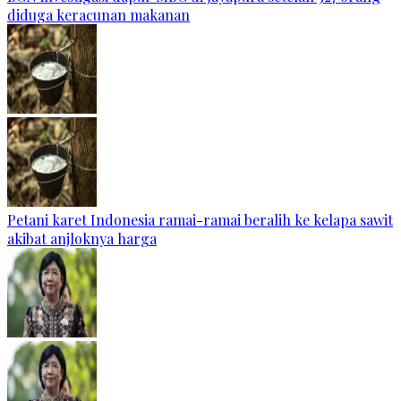
diduga keracunan makanan
Petani karet Indonesia ramai-ramai beralih ke kelapa sawit
akibat anjloknya harga