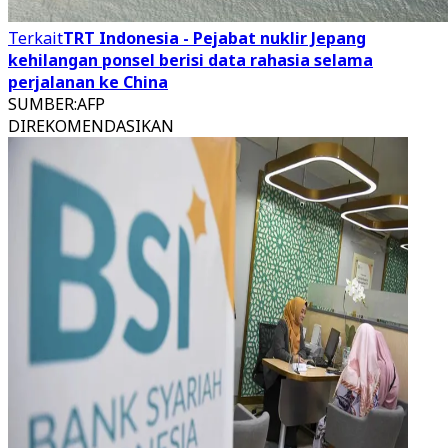
Terkait
TRT Indonesia - Pejabat nuklir Jepang
kehilangan ponsel berisi data rahasia selama
perjalanan ke China
SUMBER
:
AFP
DIREKOMENDASIKAN