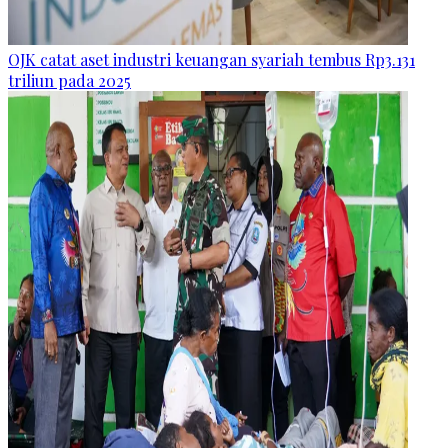
OJK catat aset industri keuangan syariah tembus Rp3.131
triliun pada 2025