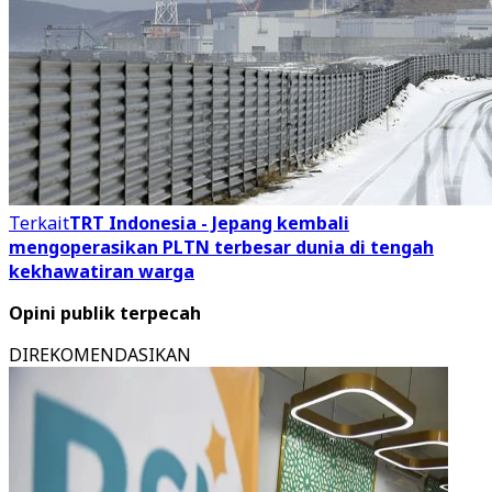
Terkait
TRT Indonesia - Jepang kembali
mengoperasikan PLTN terbesar dunia di tengah
kekhawatiran warga
Opini publik terpecah
DIREKOMENDASIKAN