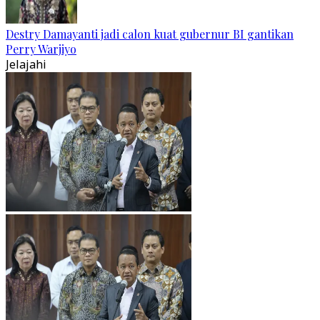
Destry Damayanti jadi calon kuat gubernur BI gantikan
Perry Warjiyo
Jelajahi