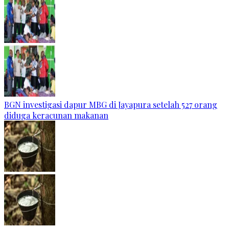
BGN investigasi dapur MBG di Jayapura setelah 527 orang
diduga keracunan makanan