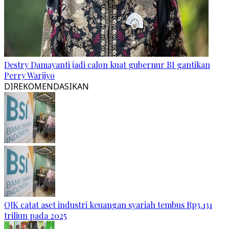
Destry Damayanti jadi calon kuat gubernur BI gantikan
Perry Warjiyo
DIREKOMENDASIKAN
OJK catat aset industri keuangan syariah tembus Rp3.131
triliun pada 2025