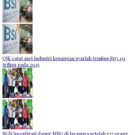
OJK catat aset industri keuangan syariah tembus Rp3.131
triliun pada 2025
BGN investigasi dapur MBG di Jayapura setelah 527 orang