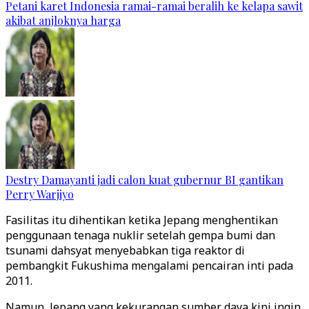
Petani karet Indonesia ramai-ramai beralih ke kelapa sawit
akibat anjloknya harga
Destry Damayanti jadi calon kuat gubernur BI gantikan
Perry Warjiyo
Fasilitas itu dihentikan ketika Jepang menghentikan
penggunaan tenaga nuklir setelah gempa bumi dan
tsunami dahsyat menyebabkan tiga reaktor di
pembangkit Fukushima mengalami pencairan inti pada
2011.
Namun, Jepang yang kekurangan sumber daya kini ingin