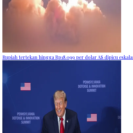
Rupiah tertekan hingga Rp18.099 per dolar AS dipicu eskala