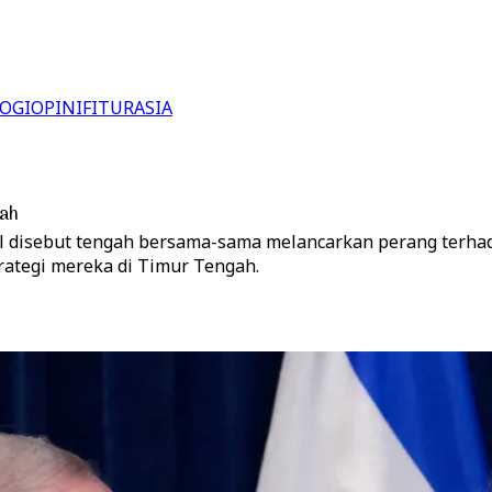
OGI
OPINI
FITUR
ASIA
gah
ael disebut tengah bersama-sama melancarkan perang terh
rategi mereka di Timur Tengah.