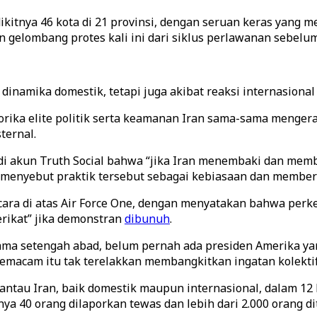
dikitnya 46 kota di 21 provinsi, dengan seruan keras yang 
gelombang protes kali ini dari siklus perlawanan sebelum
inamika domestik, tetapi juga akibat reaksi internasional
rika elite politik serta keamanan Iran sama-sama mengeras
ternal.
di akun Truth Social bahwa “jika Iran menembaki dan memb
menyebut praktik tersebut sebagai kebiasaan dan memberi 
cara di atas Air Force One, dengan menyatakan bahwa per
rikat” jika demonstran
dibunuh
.
ma setengah abad, belum pernah ada presiden Amerika ya
a semacam itu tak terelakkan membangkitkan ingatan kolektif
tau Iran, baik domestik maupun internasional, dalam 12 h
kitnya 40 orang dilaporkan tewas dan lebih dari 2.000 orang 