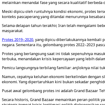
melainkan menandai fase yang secara kualitatif berbeda da
Meski dipicu oleh runtuhnya kondisi ekonomi, protes ter
konteks pascaperang yang ditandai menurunnya kesabaran 
Selama delapan tahun terakhir, Iran telah mengalami b
masyarakat.
Protes 2019–2020
, yang dipicu diberlakukannya kembali 
negara. Sementara itu, gelombang protes 2022–2023 pas
Protes yang berlangsung saat ini tidak sepenuhnya masuk
terbuka, menandakan krisis kepercayaan yang lebih dala
Pemicu langsungnya terbilang familiar: anjloknya nilai t
Namun, cepatnya keluhan ekonomi berkelindan dengan slo
ekonomi. Yang dipertaruhkan kini bukan sekadar penghidu
Pusat awal gelombang protes ini adalah Grand Bazaar Teh
Secara historis, Grand Bazaar memainkan peran politik y
strategis tempat krisis legitimasi politik diekspresikan se