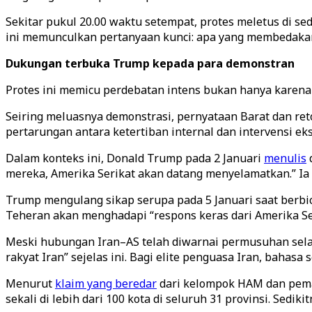
Sekitar pukul 20.00 waktu setempat, protes meletus di se
ini memunculkan pertanyaan kunci: apa yang membedakan 
Dukungan terbuka Trump kepada para demonstran
Protes ini memicu perdebatan intens bukan hanya karena d
Seiring meluasnya demonstrasi, pernyataan Barat dan reto
pertarungan antara ketertiban internal dan intervensi eks
Dalam konteks ini, Donald Trump pada 2 Januari
menulis
mereka, Amerika Serikat akan datang menyelamatkan.” Ia 
Trump mengulang sikap serupa pada 5 Januari saat berbi
Teheran akan menghadapi “respons keras dari Amerika Se
Meski hubungan Iran–AS telah diwarnai permusuhan sela
rakyat Iran” sejelas ini. Bagi elite penguasa Iran, bahas
Menurut
klaim yang beredar
dari kelompok HAM dan peman
sekali di lebih dari 100 kota di seluruh 31 provinsi. Sedi