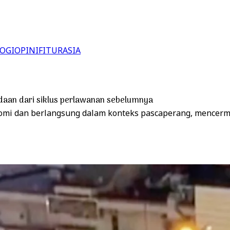
OGI
OPINI
FITUR
ASIA
daan dari siklus perlawanan sebelumnya
konomi dan berlangsung dalam konteks pascaperang, mencer