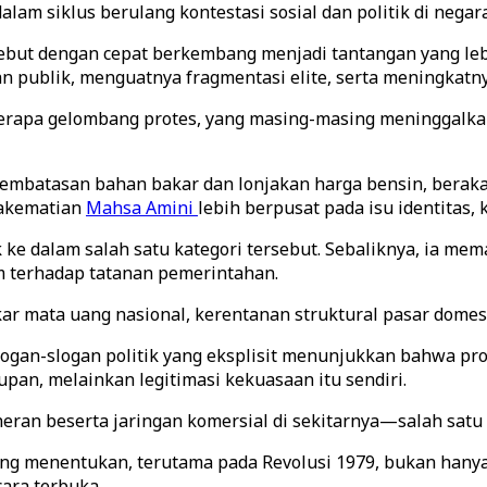
lam siklus berulang kontestasi sosial dan politik di negara
sebut dengan cepat berkembang menjadi tantangan yang lebi
publik, menguatnya fragmentasi elite, serta meningkatnya
eberapa gelombang protes, yang masing-masing meninggalk
pembatasan bahan bakar dan lonjakan harga bensin, beraka
cakematian
Mahsa Amini
lebih berpusat pada isu identitas, 
 ke dalam salah satu kategori tersebut. Sebaliknya, ia m
m terhadap tatanan pemerintahan.
ukar mata uang nasional, kerentanan struktural pasar domes
gan-slogan politik yang eksplisit menunjukkan bahwa pro
pan, melainkan legitimasi kekuasaan itu sendiri.
eran beserta jaringan komersial di sekitarnya—salah satu
ang menentukan, terutama pada Revolusi 1979, bukan hanya 
cara terbuka.