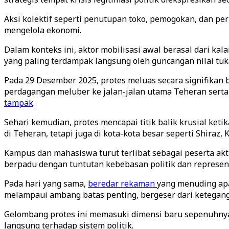
Aksi kolektif seperti penutupan toko, pemogokan, dan p
mengelola ekonomi.
Dalam konteks ini, aktor mobilisasi awal berasal dari k
yang paling terdampak langsung oleh guncangan nilai tuka
Pada 29 Desember 2025, protes meluas secara signifikan 
perdagangan meluber ke jalan-jalan utama Teheran serta
tampak
.
Sehari kemudian, protes mencapai titik balik krusial ket
di Teheran, tetapi juga di kota-kota besar seperti Shiraz,
Kampus dan mahasiswa turut terlibat sebagai peserta akt
berpadu dengan tuntutan kebebasan politik dan represent
Pada hari yang sama,
beredar rekaman
yang menuding apa
melampaui ambang batas penting, bergeser dari keteganga
Gelombang protes ini memasuki dimensi baru sepenuhnya 
langsung terhadap sistem politik.