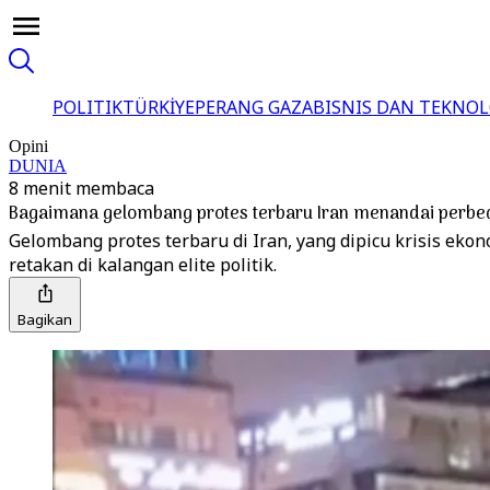
POLITIK
TÜRKİYE
PERANG GAZA
BISNIS DAN TEKNOL
Opini
DUNIA
8 menit membaca
Bagaimana gelombang protes terbaru Iran menandai perbe
Gelombang protes terbaru di Iran, yang dipicu krisis e
retakan di kalangan elite politik.
Bagikan