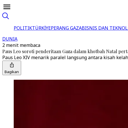
POLITIK
TÜRKİYE
PERANG GAZA
BISNIS DAN TEKNOL
DUNIA
2 menit membaca
Paus Leo soroti penderitaan Gaza dalam khotbah Natal per
Paus Leo XIV menarik paralel langsung antara kisah kelah
Bagikan