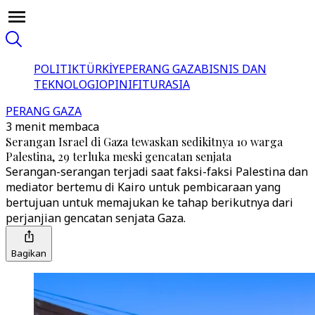
POLITIK
TÜRKİYE
PERANG GAZA
BISNIS DAN
TEKNOLOGI
OPINI
FITUR
ASIA
PERANG GAZA
3 menit membaca
Serangan Israel di Gaza tewaskan sedikitnya 10 warga
Palestina, 29 terluka meski gencatan senjata
Serangan-serangan terjadi saat faksi-faksi Palestina dan
mediator bertemu di Kairo untuk pembicaraan yang
bertujuan untuk memajukan ke tahap berikutnya dari
perjanjian gencatan senjata Gaza.
Bagikan