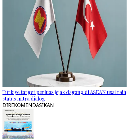
Türkiye target perluas jejak dagang di ASEAN usai raih
status mitra dialog
DIREKOMENDASIKAN