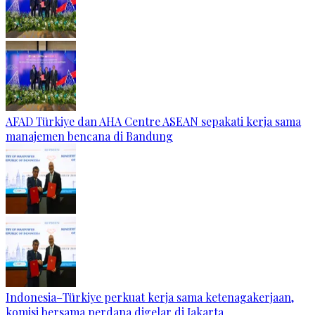
AFAD Türkiye dan AHA Centre ASEAN sepakati kerja sama
manajemen bencana di Bandung
Indonesia–Türkiye perkuat kerja sama ketenagakerjaan,
komisi bersama perdana digelar di Jakarta