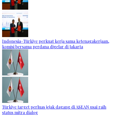
Indonesia–Türkiye perkuat kerja sama ketenagakerjaan,
komisi bersama perdana digelar di Jakarta
Türkiye target perluas jejak dagang di ASEAN usai raih
status mitra dialog