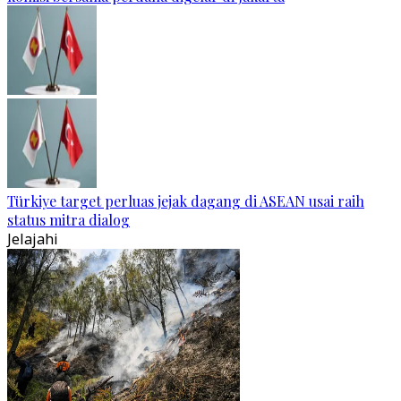
Türkiye target perluas jejak dagang di ASEAN usai raih
status mitra dialog
Jelajahi